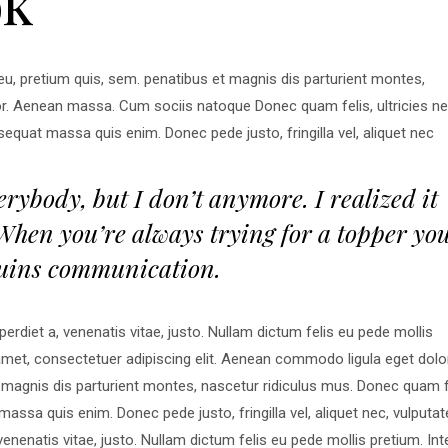
ok
 eu, pretium quis, sem. penatibus et magnis dis parturient montes,
r. Aenean massa. Cum sociis natoque Donec quam felis, ultricies ne
equat massa quis enim. Donec pede justo, fringilla vel, aliquet nec
verybody, but I don’t anymore. I realized it
When you’re always trying for a topper yo
t ruins communication.
perdiet a, venenatis vitae, justo. Nullam dictum felis eu pede mollis
 amet, consectetuer adipiscing elit. Aenean commodo ligula eget dolor
agnis dis parturient montes, nascetur ridiculus mus. Donec quam fe
assa quis enim. Donec pede justo, fringilla vel, aliquet nec, vulputat
 venenatis vitae, justo. Nullam dictum felis eu pede mollis pretium. Int