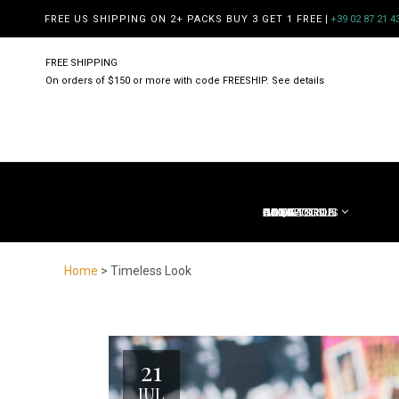
FREE US SHIPPING ON 2+ PACKS BUY 3 GET 1 FREE
|
+39 02 87 21 4
FREE SHIPPING
On orders of $150 or more with code FREESHIP. See details
HOME
ABOUT US
COLLECTION
CLIENTS
CATALOGUE
FAQS
BLOG
CONTACT US
Home
> Timeless Look
21
JUL