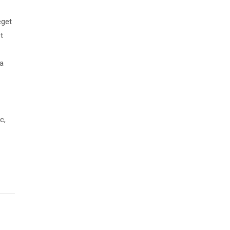
eget
t
la
c,