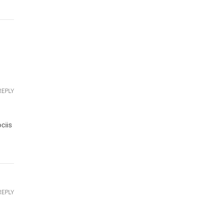
REPLY
ciis
REPLY