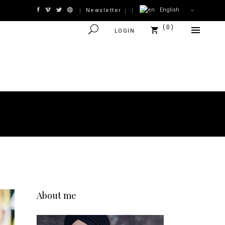
English
Newsletter
|
|
|
0
LOGIN
About me