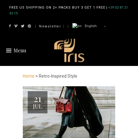
FREE US SHIPPING ON 2+ PACKS BUY 3 GET 1 FREE
|
+39 02 87 21
43 19
English
Newsletter
|
|
|
Menu
Home
> Retro-Inspired Style
21
JUL