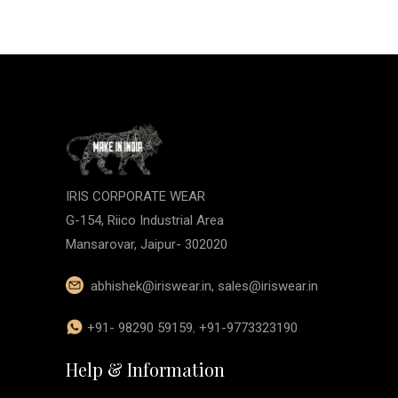
IRIS CORPORATE WEAR
G-154, Riico Industrial Area
Mansarovar, Jaipur- 302020
abhishek@iriswear.in
,
sales@iriswear.in
+91- 98290 59159
,
+91-9773323190
Help & Information